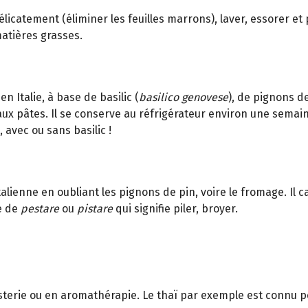
r délicatement (éliminer les feuilles marrons), laver, essorer e
matières grasses.
en Italie, à base de basilic (
basilico genovese
), de pignons de
ux pâtes. Il se conserve au réfrigérateur environ une semain
 avec ou sans basilic !
italienne en oubliant les pignons de pin, voire le fromage. Il
ue de
pestare
ou
pistare
qui signifie piler, broyer.
terie ou en aromathérapie. Le thaï par exemple est connu pou