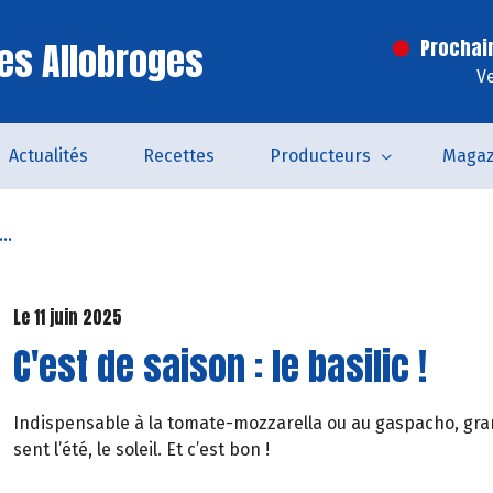
es Allobroges
Prochai
V
Actualités
Recettes
Producteurs
Magaz
..
Le 11 juin 2025
C'est de saison : le basilic !
Indispensable à la tomate-mozzarella ou au gaspacho, grand
sent l’été, le soleil. Et c’est bon !