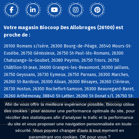
Votre magasin Biocoop Des Allobroges (26100) est
proche de :
26100 Romans s/Isère, 26300 Bourg-de-Péage, 26540 Mours-St-
Eusèbe, 26750 Génissieux, 26750 St-Paul-lès-Romans, 26300
Chatuzange-le-Goubet, 26380 Peyrins, 26750 Triors, 26750
Châtillon-St-Jean, 26600 Granges-les-Beaumont, 26300 Jaillans,
26750 Geyssans, 26730 Eymeux, 26750 Parnans, 26300 Marches,
26260 St-Bardoux, 26300 Alixan, 26300 Bésayes, 26260 Clérieux,
26730 Hostun, 26300 Rochefort-Samson, 26300 Beauregard-Baret,
26260 Arthémonay, 38840 St-Lattier, 26260 St-Donat s/l, 26750 St-
Michel s/Savasse, 26260 Margès, 26730 La Baume-d, 26350 Le
Afin de vous offrir la meilleure expérience possible, Biocoop utilise
Chalon, 26300 Barbières
des cookies : pour assurer une performance optimale du site, pour
récolter des statistiques afin d'analyser le trafic et la performance
du site et vous proposer une navigation personnalisée en toute
sécurité. Vous pouvez changer d'avis à tout moment en
Biocoop.fr
Le réseau Biocoop
paramétrant vos cookies. OK pour vous ?