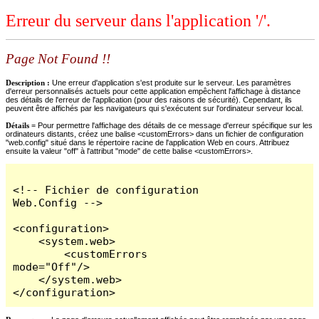
Erreur du serveur dans l'application '/'.
Page Not Found !!
Description :
Une erreur d'application s'est produite sur le serveur. Les paramètres
d'erreur personnalisés actuels pour cette application empêchent l'affichage à distance
des détails de l'erreur de l'application (pour des raisons de sécurité). Cependant, ils
peuvent être affichés par les navigateurs qui s'exécutent sur l'ordinateur serveur local.
Détails =
Pour permettre l'affichage des détails de ce message d'erreur spécifique sur les
ordinateurs distants, créez une balise <customErrors> dans un fichier de configuration
"web.config" situé dans le répertoire racine de l'application Web en cours. Attribuez
ensuite la valeur "off" à l'attribut "mode" de cette balise <customErrors>.
<!-- Fichier de configuration 
Web.Config -->

<configuration>

    <system.web>

        <customErrors 
mode="Off"/>

    </system.web>

</configuration>