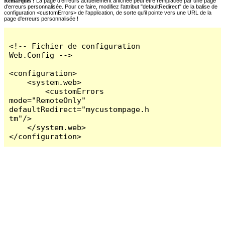
Remarques :
La page d'erreurs actuellement affichée peut être remplacée par une page
d'erreurs personnalisée. Pour ce faire, modifiez l'attribut "defaultRedirect" de la balise de
configuration <customErrors> de l'application, de sorte qu'il pointe vers une URL de la
page d'erreurs personnalisée !
<!-- Fichier de configuration 
Web.Config -->

<configuration>

    <system.web>

        <customErrors 
mode="RemoteOnly" 
defaultRedirect="mycustompage.h
tm"/>

    </system.web>

</configuration>