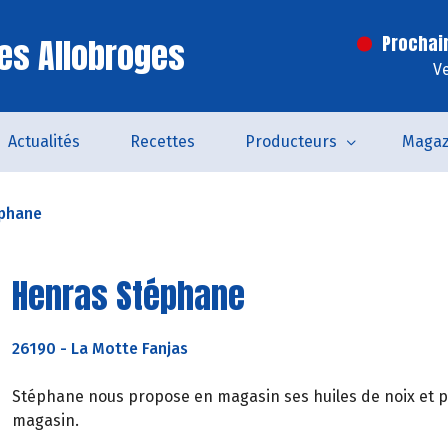
es Allobroges
Prochai
V
Actualités
Recettes
Producteurs
Magaz
éphane
Henras Stéphane
26190
-
La Motte Fanjas
Stéphane nous propose en magasin ses huiles de noix et pa
magasin.