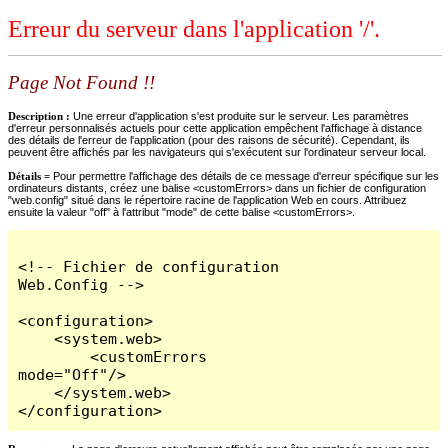
Erreur du serveur dans l'application '/'.
Page Not Found !!
Description :
Une erreur d'application s'est produite sur le serveur. Les paramètres
d'erreur personnalisés actuels pour cette application empêchent l'affichage à distance
des détails de l'erreur de l'application (pour des raisons de sécurité). Cependant, ils
peuvent être affichés par les navigateurs qui s'exécutent sur l'ordinateur serveur local.
Détails =
Pour permettre l'affichage des détails de ce message d'erreur spécifique sur les
ordinateurs distants, créez une balise <customErrors> dans un fichier de configuration
"web.config" situé dans le répertoire racine de l'application Web en cours. Attribuez
ensuite la valeur "off" à l'attribut "mode" de cette balise <customErrors>.
<!-- Fichier de configuration 
Web.Config -->

<configuration>

    <system.web>

        <customErrors 
mode="Off"/>

    </system.web>

</configuration>