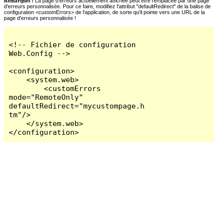
Remarques :
La page d'erreurs actuellement affichée peut être remplacée par une page
d'erreurs personnalisée. Pour ce faire, modifiez l'attribut "defaultRedirect" de la balise de
configuration <customErrors> de l'application, de sorte qu'il pointe vers une URL de la
page d'erreurs personnalisée !
<!-- Fichier de configuration 
Web.Config -->

<configuration>

    <system.web>

        <customErrors 
mode="RemoteOnly" 
defaultRedirect="mycustompage.h
tm"/>

    </system.web>

</configuration>