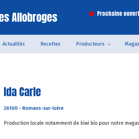
es Allobroges
Prochaine ouvert
Actualités
Recettes
Producteurs
Magaz
Ida Carle
26100
-
Romans-sur-Isère
Production locale notamment de kiwi bio pour notre magasin