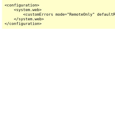
<configuration>

    <system.web>

        <customErrors mode="RemoteOnly" defaultR
    </system.web>

</configuration>