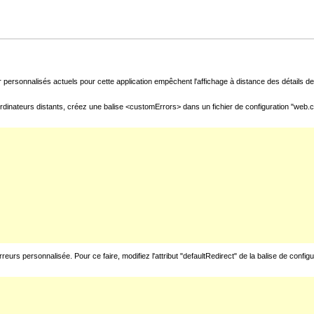
 personnalisés actuels pour cette application empêchent l'affichage à distance des détails de 
rdinateurs distants, créez une balise <customErrors> dans un fichier de configuration "web.con
urs personnalisée. Pour ce faire, modifiez l'attribut "defaultRedirect" de la balise de config