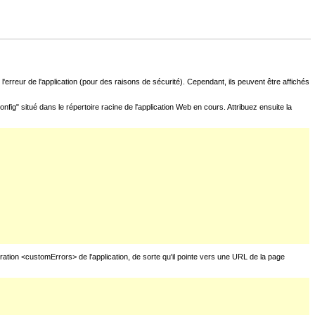
l'erreur de l'application (pour des raisons de sécurité). Cependant, ils peuvent être affichés
fig" situé dans le répertoire racine de l'application Web en cours. Attribuez ensuite la
uration <customErrors> de l'application, de sorte qu'il pointe vers une URL de la page