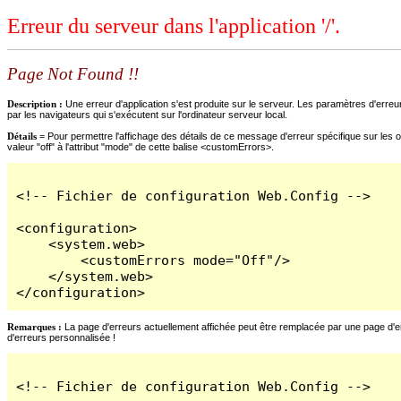
Erreur du serveur dans l'application '/'.
Page Not Found !!
Description :
Une erreur d'application s'est produite sur le serveur. Les paramètres d'erreur
par les navigateurs qui s'exécutent sur l'ordinateur serveur local.
Détails =
Pour permettre l'affichage des détails de ce message d'erreur spécifique sur les o
valeur "off" à l'attribut "mode" de cette balise <customErrors>.
<!-- Fichier de configuration Web.Config -->

<configuration>

    <system.web>

        <customErrors mode="Off"/>

    </system.web>

</configuration>
Remarques :
La page d'erreurs actuellement affichée peut être remplacée par une page d'erre
d'erreurs personnalisée !
<!-- Fichier de configuration Web.Config -->
