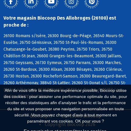
Votre magasin Biocoop Des Allobroges (26100) est
proche de :
26100 Romans s/Isère, 26300 Bourg-de-Péage, 26540 Mours-St-
Eusèbe, 26750 Génissieux, 26750 St-Paul-lès-Romans, 26300
Chatuzange-le-Goubet, 26380 Peyrins, 26750 Triors, 26750
Châtillon-St-Jean, 26600 Granges-les-Beaumont, 26300 Jaillans,
26750 Geyssans, 26730 Eymeux, 26750 Parnans, 26300 Marches,
26260 St-Bardoux, 26300 Alixan, 26300 Bésayes, 26260 Clérieux,
26730 Hostun, 26300 Rochefort-Samson, 26300 Beauregard-Baret,
26260 Arthémonay, 38840 St-Lattier, 26260 St-Donat s/l, 26750 St-
Michel s/Savasse, 26260 Margès, 26730 La Baume-d, 26350 Le
Afin de vous offrir la meilleure expérience possible, Biocoop utilise
Chalon, 26300 Barbières
des cookies : pour assurer une performance optimale du site, pour
récolter des statistiques afin d'analyser le trafic et la performance
du site et vous proposer une navigation personnalisée en toute
sécurité. Vous pouvez changer d'avis à tout moment en
Biocoop.fr
Le réseau Biocoop
paramétrant vos cookies. OK pour vous ?
Copyright Biocoop 2026