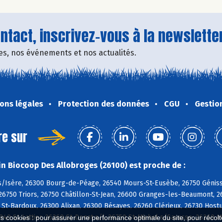
tact, inscrivez-vous à la newsletter
fres, nos événements et nos actualités.
ons légales
Protection des données
CGU
Gestio
re sur
n Biocoop Des Allobroges (26100) est proche de :
/Isère, 26300 Bourg-de-Péage, 26540 Mours-St-Eusèbe, 26750 Géniss
26750 Triors, 26750 Châtillon-St-Jean, 26600 Granges-les-Beaumont, 2
 St-Bardoux, 26300 Alixan, 26300 Bésayes, 26260 Clérieux, 26730 Hos
40 St-Lattier, 26260 St-Donat s/l, 26750 St-Michel s/Savasse, 26260
es cookies : pour assurer une performance optimale du site, pour récolter