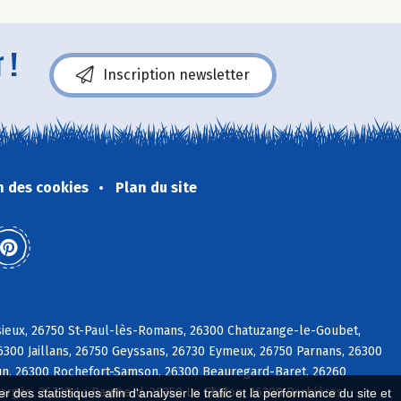
 !
Inscription newsletter
n des cookies
Plan du site
ieux, 26750 St-Paul-lès-Romans, 26300 Chatuzange-le-Goubet,
6300 Jaillans, 26750 Geyssans, 26730 Eymeux, 26750 Parnans, 26300
tun, 26300 Rochefort-Samson, 26300 Beauregard-Baret, 26260
 Margès, 26730 La Baume-d, 26350 Le Chalon, 26300 Barbières
 des statistiques afin d'analyser le trafic et la performance du site et