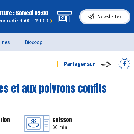
rture : Samedi 09:00
Newsletter
endredi : 9h00 - 19h00
ines
Biocoop
Partager sur
es et aux poivrons confits
tion
Cuisson
30 min