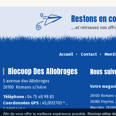
Restons en con
....et retrouvez nos of
Accueil
Contact
Menti
Biocoop Des Allobroges
Nous suiv
5 avenue des Allobroges
Votre magasi
26100 Romans s/Isère
26100 Romans s
Téléphone :
04 75 48 98 83
26380 Peyrins, 
Coordonnées GPS :
45,0512703 ° ,
Marches, 26260
5,0805249 °
Arthémonay, 388
Afin de vous offrir la meilleure expérience possible, Biocoop utilise d