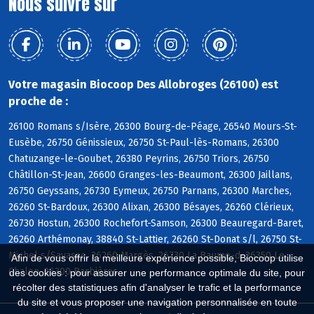
Nous suivre sur
Votre magasin Biocoop Des Allobroges (26100) est
proche de :
26100 Romans s/Isère, 26300 Bourg-de-Péage, 26540 Mours-St-
Eusèbe, 26750 Génissieux, 26750 St-Paul-lès-Romans, 26300
Chatuzange-le-Goubet, 26380 Peyrins, 26750 Triors, 26750
Châtillon-St-Jean, 26600 Granges-les-Beaumont, 26300 Jaillans,
26750 Geyssans, 26730 Eymeux, 26750 Parnans, 26300 Marches,
26260 St-Bardoux, 26300 Alixan, 26300 Bésayes, 26260 Clérieux,
26730 Hostun, 26300 Rochefort-Samson, 26300 Beauregard-Baret,
26260 Arthémonay, 38840 St-Lattier, 26260 St-Donat s/l, 26750 St-
Michel s/Savasse, 26260 Margès, 26730 La Baume-d, 26350 Le
Afin de vous offrir la meilleure expérience possible, Biocoop utilise
Chalon, 26300 Barbières
des cookies : pour assurer une performance optimale du site, pour
récolter des statistiques afin d'analyser le trafic et la performance
du site et vous proposer une navigation personnalisée en toute