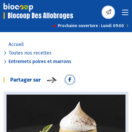
Biocoop Des Allobroges
Prochaine ouverture : Lundi 09:00
Accueil
Toutes nos recettes
Entremets poires et marrons
Partager sur