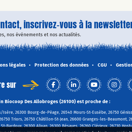
tact, inscrivez-vous à la newsletter
fres, nos événements et nos actualités.
ons légales
Protection des données
CGU
Gestio
re sur
n Biocoop Des Allobroges (26100) est proche de :
/Isère, 26300 Bourg-de-Péage, 26540 Mours-St-Eusèbe, 26750 Géniss
26750 Triors, 26750 Châtillon-St-Jean, 26600 Granges-les-Beaumont, 2
 St-Bardoux, 26300 Alixan, 26300 Bésayes, 26260 Clérieux, 26730 Hos