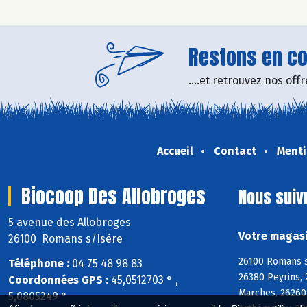
Restons en con
....et retrouvez nos of
Accueil
Contact
Menti
Biocoop Des Allobroges
Nous suiv
5 avenue des Allobroges
Votre magasi
26100 Romans s/Isère
26100 Romans s
Téléphone :
04 75 48 98 83
26380 Peyrins, 
Coordonnées GPS :
45,0512703 ° ,
Marches, 26260
5,0805249 °