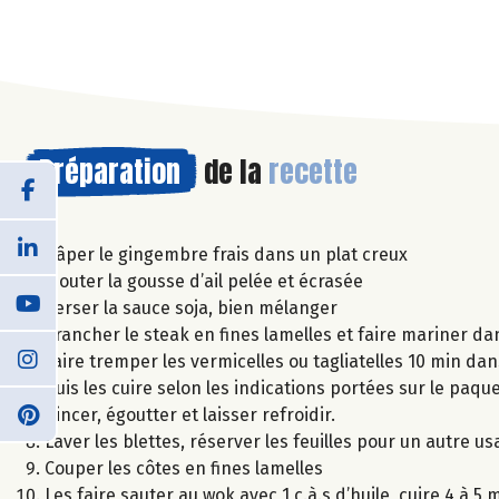
Préparation
de la
recette
Râper le gingembre frais dans un plat creux
Ajouter la gousse d’ail pelée et écrasée
Verser la sauce soja, bien mélanger
Trancher le steak en fines lamelles et faire mariner da
Faire tremper les vermicelles ou tagliatelles 10 min dan
Puis les cuire selon les indications portées sur le paque
Rincer, égoutter et laisser refroidir.
Laver les blettes, réserver les feuilles pour un autre 
Couper les côtes en fines lamelles
Les faire sauter au wok avec 1 c.à.s d’huile, cuire 4 à 5