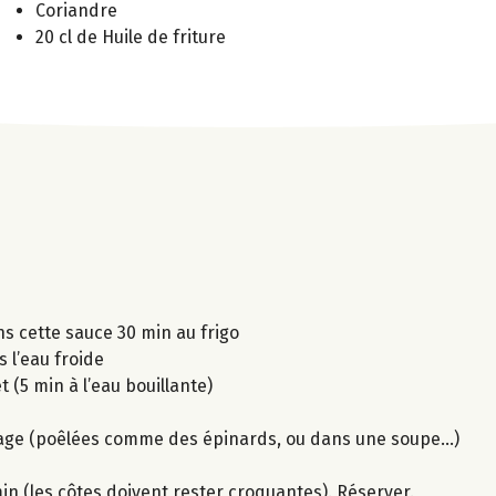
Coriandre
20 cl de Huile de friture
ns cette sauce 30 min au frigo
s l’eau froide
t (5 min à l’eau bouillante)
usage (poêlées comme des épinards, ou dans une soupe...)
 min (les côtes doivent rester croquantes). Réserver.