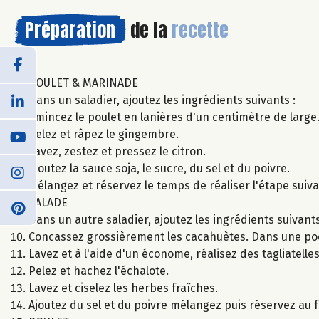
Préparation
de la
recette
POULET & MARINADE
Dans un saladier, ajoutez les ingrédients suivants :
Émincez le poulet en lanières d'un centimètre de large
Pelez et râpez le gingembre.
Lavez, zestez et pressez le citron.
Ajoutez la sauce soja, le sucre, du sel et du poivre.
Mélangez et réservez le temps de réaliser l'étape suiva
SALADE
Dans un autre saladier, ajoutez les ingrédients suivants
Concassez grossièrement les cacahuètes. Dans une poêle,
Lavez et à l'aide d'un économe, réalisez des tagliatell
Pelez et hachez l'échalote.
Lavez et ciselez les herbes fraîches.
Ajoutez du sel et du poivre mélangez puis réservez au f