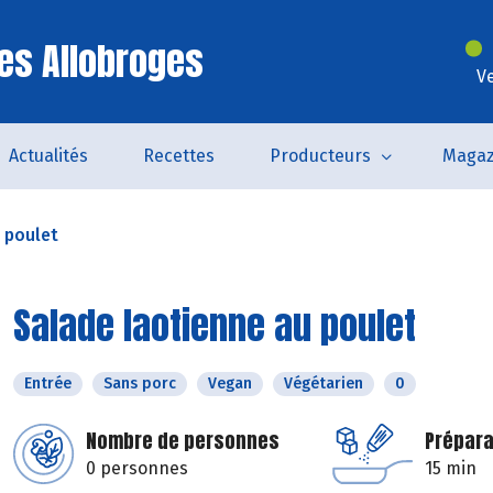
es Allobroges
V
Actualités
Recettes
Producteurs
Magaz
 poulet
Salade laotienne au poulet
Entrée
Sans porc
Vegan
Végétarien
0
Nombre de personnes
Prépara
0 personnes
15 min