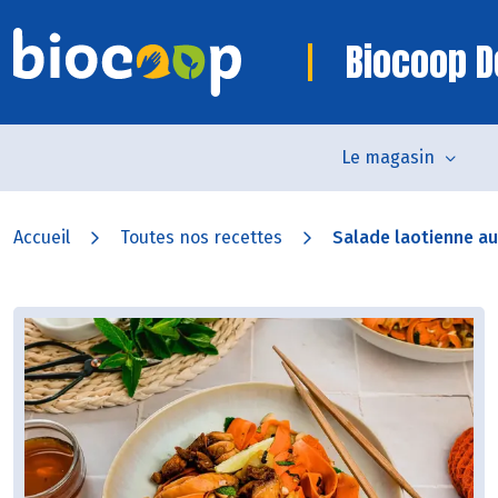
Biocoop D
Le magasin
Accueil
Toutes nos recettes
Salade laotienne au