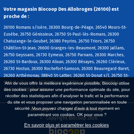
Votre magasin Biocoop Des Allobroges (26100) est
proche de :
26100 Romans s/Isère, 26300 Bourg-de-Péage, 26540 Mours-St-
Eusèbe, 26750 Génissieux, 26750 St-Paul-lès-Romans, 26300
Chatuzange-le-Goubet, 26380 Peyrins, 26750 Triors, 26750
Châtillon-St-Jean, 26600 Granges-les-Beaumont, 26300 Jaillans,
26750 Geyssans, 26730 Eymeux, 26750 Parnans, 26300 Marches,
26260 St-Bardoux, 26300 Alixan, 26300 Bésayes, 26260 Clérieux,
26730 Hostun, 26300 Rochefort-Samson, 26300 Beauregard-Baret,
26260 Arthémonay, 38840 St-Lattier, 26260 St-Donat s/l, 26750 St-
Michel s/Savasse, 26260 Margès, 26730 La Baume-d, 26350 Le
Afin de vous offrir la meilleure expérience possible, Biocoop utilise
Chalon, 26300 Barbières
des cookies : pour assurer une performance optimale du site, pour
récolter des statistiques afin d'analyser le trafic et la performance
du site et vous proposer une navigation personnalisée en toute
sécurité. Vous pouvez changer d'avis à tout moment en
Biocoop.fr
Le réseau Biocoop
paramétrant vos cookies. OK pour vous ?
Copyright Biocoop 2026
En savoir plus et paramétrer les cookies