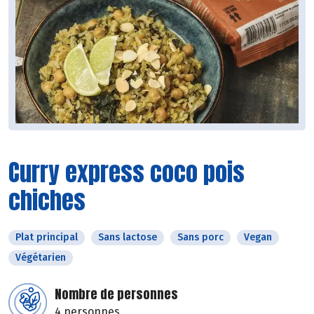
Curry express coco pois
chiches
Plat principal
Sans lactose
Sans porc
Vegan
Végétarien
Nombre de personnes
4 personnes