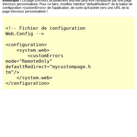
Remarques :
La page d'erreurs actuellement affichée peut être remplacée par une page
d'erreurs personnalisée. Pour ce faire, modifiez l'attribut "defaultRedirect" de la balise de
configuration <customErrors> de l'application, de sorte qu'il pointe vers une URL de la
page d'erreurs personnalisée !
<!-- Fichier de configuration 
Web.Config -->

<configuration>

    <system.web>

        <customErrors 
mode="RemoteOnly" 
defaultRedirect="mycustompage.h
tm"/>

    </system.web>

</configuration>