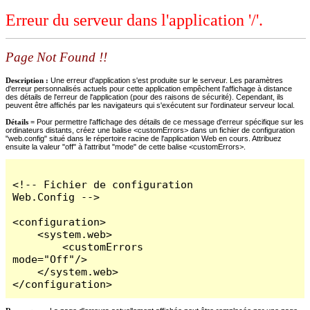
Erreur du serveur dans l'application '/'.
Page Not Found !!
Description :
Une erreur d'application s'est produite sur le serveur. Les paramètres
d'erreur personnalisés actuels pour cette application empêchent l'affichage à distance
des détails de l'erreur de l'application (pour des raisons de sécurité). Cependant, ils
peuvent être affichés par les navigateurs qui s'exécutent sur l'ordinateur serveur local.
Détails =
Pour permettre l'affichage des détails de ce message d'erreur spécifique sur les
ordinateurs distants, créez une balise <customErrors> dans un fichier de configuration
"web.config" situé dans le répertoire racine de l'application Web en cours. Attribuez
ensuite la valeur "off" à l'attribut "mode" de cette balise <customErrors>.
<!-- Fichier de configuration 
Web.Config -->

<configuration>

    <system.web>

        <customErrors 
mode="Off"/>

    </system.web>

</configuration>