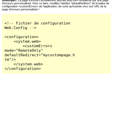
Remarques :
La page d'erreurs actuellement affichée peut être remplacée par une page
d'erreurs personnalisée. Pour ce faire, modifiez l'attribut "defaultRedirect" de la balise de
configuration <customErrors> de l'application, de sorte qu'il pointe vers une URL de la
page d'erreurs personnalisée !
<!-- Fichier de configuration 
Web.Config -->

<configuration>

    <system.web>

        <customErrors 
mode="RemoteOnly" 
defaultRedirect="mycustompage.h
tm"/>

    </system.web>

</configuration>