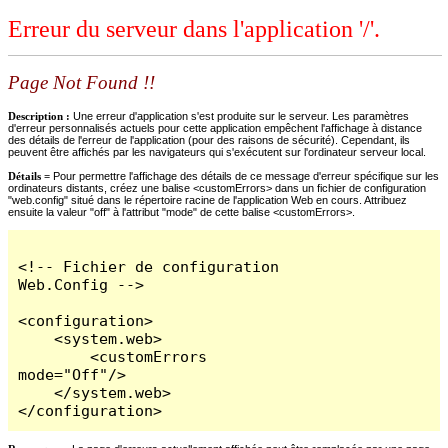
Erreur du serveur dans l'application '/'.
Page Not Found !!
Description :
Une erreur d'application s'est produite sur le serveur. Les paramètres
d'erreur personnalisés actuels pour cette application empêchent l'affichage à distance
des détails de l'erreur de l'application (pour des raisons de sécurité). Cependant, ils
peuvent être affichés par les navigateurs qui s'exécutent sur l'ordinateur serveur local.
Détails =
Pour permettre l'affichage des détails de ce message d'erreur spécifique sur les
ordinateurs distants, créez une balise <customErrors> dans un fichier de configuration
"web.config" situé dans le répertoire racine de l'application Web en cours. Attribuez
ensuite la valeur "off" à l'attribut "mode" de cette balise <customErrors>.
<!-- Fichier de configuration 
Web.Config -->

<configuration>

    <system.web>

        <customErrors 
mode="Off"/>

    </system.web>

</configuration>