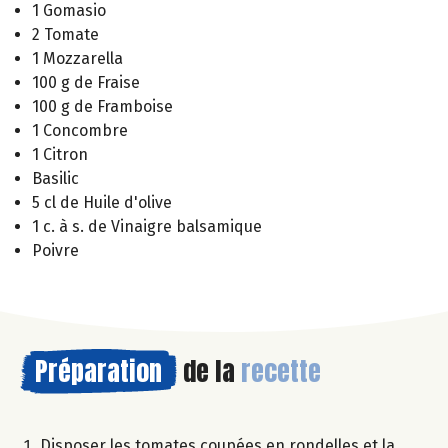
1 Gomasio
2 Tomate
1 Mozzarella
100 g de Fraise
100 g de Framboise
1 Concombre
1 Citron
Basilic
5 cl de Huile d'olive
1 c. à s. de Vinaigre balsamique
Poivre
Préparation
de la
recette
Disposer les tomates coupées en rondelles et la