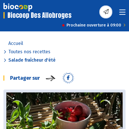
Biocoop Des Allobroges
Prochaine ouverture à 09:00
Accueil
Toutes nos recettes
Salade fraîcheur d'été
Partager sur