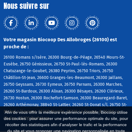
Nous suivre sur
Votre magasin Biocoop Des Allobroges (26100) est
proche de :
26100 Romans s/Isère, 26300 Bourg-de-Péage, 26540 Mours-St-
Eusèbe, 26750 Génissieux, 26750 St-Paul-lès-Romans, 26300
Chatuzange-le-Goubet, 26380 Peyrins, 26750 Triors, 26750
Châtillon-St-Jean, 26600 Granges-les-Beaumont, 26300 Jaillans,
26750 Geyssans, 26730 Eymeux, 26750 Parnans, 26300 Marches,
26260 St-Bardoux, 26300 Alixan, 26300 Bésayes, 26260 Clérieux,
26730 Hostun, 26300 Rochefort-Samson, 26300 Beauregard-Baret,
26260 Arthémonay, 38840 St-Lattier, 26260 St-Donat s/l, 26750 St-
Michel s/Savasse, 26260 Margès, 26730 La Baume-d, 26350 Le
Afin de vous offrir la meilleure expérience possible, Biocoop utilise
Chalon, 26300 Barbières
des cookies : pour assurer une performance optimale du site, pour
récolter des statistiques afin d'analyser le trafic et la performance
du site et vous proposer une navigation personnalisée en toute