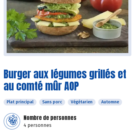
Burger aux légumes grillés et
au comté mûr AOP
Plat principal
Sans porc
Végétarien
Automne
Nombre de personnes
4 personnes