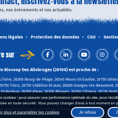
tact, inscrivez-vous à la newsletter
fres, nos événements et nos actualités.
ons légales
Protection des données
CGU
Gestio
re sur
n Biocoop Des Allobroges (26100) est proche de :
/Isère, 26300 Bourg-de-Péage, 26540 Mours-St-Eusèbe, 26750 Géniss
26750 Triors, 26750 Châtillon-St-Jean, 26600 Granges-les-Beaumont, 2
 St-Bardoux, 26300 Alixan, 26300 Bésayes, 26260 Clérieux, 26730 Hos
40 St-Lattier, 26260 St-Donat s/l, 26750 St-Michel s/Savasse, 26260
es cookies : pour assurer une performance optimale du site, pour récolter
isée en toute sécurité. Vous pouvez changer d'avis à tout moment en 
r plus et paramétrer les cookies
Je refuse
J
Biocoop.fr
Le ré