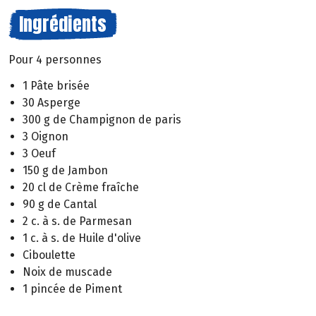
Ingrédients
Pour 4 personnes
1 Pâte brisée
30 Asperge
300 g de Champignon de paris
3 Oignon
3 Oeuf
150 g de Jambon
20 cl de Crème fraîche
90 g de Cantal
2 c. à s. de Parmesan
1 c. à s. de Huile d'olive
Ciboulette
Noix de muscade
1 pincée de Piment