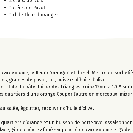
2 c. à s. de Noix
1 c. à s. de Pavot
1 cl de Fleur d'oranger
 de cardamome, la fleur d'oranger, et du sel. Mettre en sorbet
, graines de pavot, sel, puis 3cs d’huile d’olive.
 Etaler la pâte, tailler des triangles, cuire 12mn à 170° sur 
t les quartiers d'une orange.Couper l’autre en morceaux, mix
eau salée, égoutter, recouvrir d’huile d’olive.
quartiers d’orange et un buisson de betterave. Assaisonner d
 glace, ¼ de chèvre affiné saupoudré de cardamome et ¼ de 