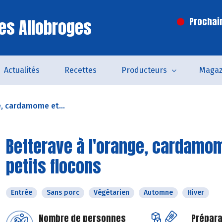
es Allobroges
Prochai
Actualités
Recettes
Producteurs
Magaz
e, cardamome et...
Betterave à l'orange, cardamo
petits flocons
Entrée
Sans porc
Végétarien
Automne
Hiver
Nombre de personnes
Prépara