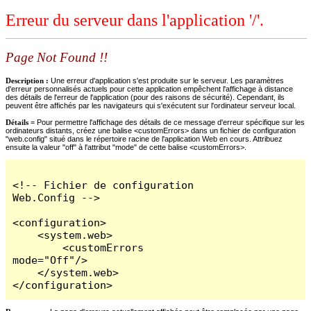
Erreur du serveur dans l'application '/'.
Page Not Found !!
Description :
Une erreur d'application s'est produite sur le serveur. Les paramètres
d'erreur personnalisés actuels pour cette application empêchent l'affichage à distance
des détails de l'erreur de l'application (pour des raisons de sécurité). Cependant, ils
peuvent être affichés par les navigateurs qui s'exécutent sur l'ordinateur serveur local.
Détails =
Pour permettre l'affichage des détails de ce message d'erreur spécifique sur les
ordinateurs distants, créez une balise <customErrors> dans un fichier de configuration
"web.config" situé dans le répertoire racine de l'application Web en cours. Attribuez
ensuite la valeur "off" à l'attribut "mode" de cette balise <customErrors>.
<!-- Fichier de configuration 
Web.Config -->

<configuration>

    <system.web>

        <customErrors 
mode="Off"/>

    </system.web>

</configuration>