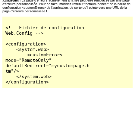
Remarques :
La page d'erreurs actuellement affichée peut être remplacée par une page
d'erreurs personnalisée. Pour ce faire, modifiez l'attribut "defaultRedirect" de la balise de
configuration <customErrors> de l'application, de sorte qu'il pointe vers une URL de la
page d'erreurs personnalisée !
<!-- Fichier de configuration 
Web.Config -->

<configuration>

    <system.web>

        <customErrors 
mode="RemoteOnly" 
defaultRedirect="mycustompage.h
tm"/>

    </system.web>

</configuration>