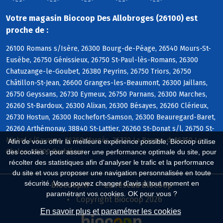
Votre magasin Biocoop Des Allobroges (26100) est
proche de :
26100 Romans s/Isère, 26300 Bourg-de-Péage, 26540 Mours-St-
Eusèbe, 26750 Génissieux, 26750 St-Paul-lès-Romans, 26300
Chatuzange-le-Goubet, 26380 Peyrins, 26750 Triors, 26750
Châtillon-St-Jean, 26600 Granges-les-Beaumont, 26300 Jaillans,
26750 Geyssans, 26730 Eymeux, 26750 Parnans, 26300 Marches,
26260 St-Bardoux, 26300 Alixan, 26300 Bésayes, 26260 Clérieux,
26730 Hostun, 26300 Rochefort-Samson, 26300 Beauregard-Baret,
26260 Arthémonay, 38840 St-Lattier, 26260 St-Donat s/l, 26750 St-
Michel s/Savasse, 26260 Margès, 26730 La Baume-d, 26350 Le
Afin de vous offrir la meilleure expérience possible, Biocoop utilise
Chalon, 26300 Barbières
des cookies : pour assurer une performance optimale du site, pour
récolter des statistiques afin d'analyser le trafic et la performance
du site et vous proposer une navigation personnalisée en toute
sécurité. Vous pouvez changer d'avis à tout moment en
Biocoop.fr
Le réseau Biocoop
paramétrant vos cookies. OK pour vous ?
Copyright Biocoop 2026
En savoir plus et paramétrer les cookies