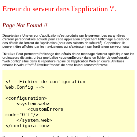
Erreur du serveur dans l'application '/'.
Page Not Found !!
Description :
Une erreur d'application s'est produite sur le serveur. Les paramètres
d'erreur personnalisés actuels pour cette application empêchent l'affichage à distance
des détails de l'erreur de l'application (pour des raisons de sécurité). Cependant, ils
peuvent être affichés par les navigateurs qui s'exécutent sur l'ordinateur serveur local.
Détails =
Pour permettre l'affichage des détails de ce message d'erreur spécifique sur les
ordinateurs distants, créez une balise <customErrors> dans un fichier de configuration
"web.config" situé dans le répertoire racine de l'application Web en cours. Attribuez
ensuite la valeur "off" à l'attribut "mode" de cette balise <customErrors>.
<!-- Fichier de configuration 
Web.Config -->

<configuration>

    <system.web>

        <customErrors 
mode="Off"/>

    </system.web>

</configuration>