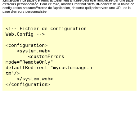
Remarques :
La page d'erreurs actuellement affichée peut être remplacée par une page
d'erreurs personnalisée. Pour ce faire, modifiez l'attribut "defaultRedirect" de la balise de
configuration <customErrors> de l'application, de sorte qu'il pointe vers une URL de la
page d'erreurs personnalisée !
<!-- Fichier de configuration 
Web.Config -->

<configuration>

    <system.web>

        <customErrors 
mode="RemoteOnly" 
defaultRedirect="mycustompage.h
tm"/>

    </system.web>

</configuration>