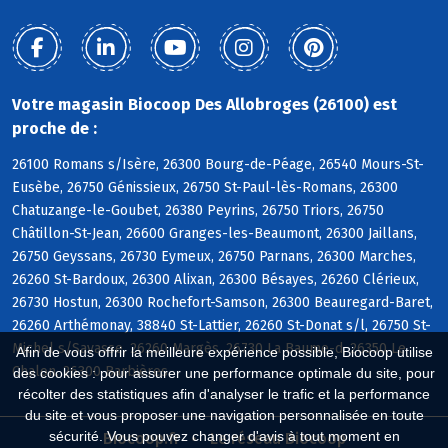
Votre magasin Biocoop Des Allobroges (26100) est
proche de :
26100 Romans s/Isère, 26300 Bourg-de-Péage, 26540 Mours-St-
Eusèbe, 26750 Génissieux, 26750 St-Paul-lès-Romans, 26300
Chatuzange-le-Goubet, 26380 Peyrins, 26750 Triors, 26750
Châtillon-St-Jean, 26600 Granges-les-Beaumont, 26300 Jaillans,
26750 Geyssans, 26730 Eymeux, 26750 Parnans, 26300 Marches,
26260 St-Bardoux, 26300 Alixan, 26300 Bésayes, 26260 Clérieux,
26730 Hostun, 26300 Rochefort-Samson, 26300 Beauregard-Baret,
26260 Arthémonay, 38840 St-Lattier, 26260 St-Donat s/l, 26750 St-
Michel s/Savasse, 26260 Margès, 26730 La Baume-d, 26350 Le
Afin de vous offrir la meilleure expérience possible, Biocoop utilise
Chalon, 26300 Barbières
des cookies : pour assurer une performance optimale du site, pour
récolter des statistiques afin d'analyser le trafic et la performance
du site et vous proposer une navigation personnalisée en toute
sécurité. Vous pouvez changer d'avis à tout moment en
Biocoop.fr
Le réseau Biocoop