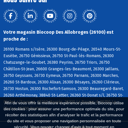
Votre magasin Biocoop Des Allobroges (26100) est
proche de :
26100 Romans s/Isère, 26300 Bourg-de-Péage, 26540 Mours-St-
Eusèbe, 26750 Génissieux, 26750 St-Paul-lès-Romans, 26300
Chatuzange-le-Goubet, 26380 Peyrins, 26750 Triors, 26750
Châtillon-St-Jean, 26600 Granges-les-Beaumont, 26300 Jaillans,
26750 Geyssans, 26730 Eymeux, 26750 Parnans, 26300 Marches,
26260 St-Bardoux, 26300 Alixan, 26300 Bésayes, 26260 Clérieux,
26730 Hostun, 26300 Rochefort-Samson, 26300 Beauregard-Baret,
26260 Arthémonay, 38840 St-Lattier, 26260 St-Donat s/l, 26750 St-
Michel s/Savasse, 26260 Margès, 26730 La Baume-d, 26350 Le
Afin de vous offrir la meilleure expérience possible, Biocoop utilise
Chalon, 26300 Barbières
des cookies : pour assurer une performance optimale du site, pour
récolter des statistiques afin d'analyser le trafic et la performance
du site et vous proposer une navigation personnalisée en toute
sécurité. Vous pouvez changer d'avis à tout moment en
Biocoop.fr
Le réseau Biocoop