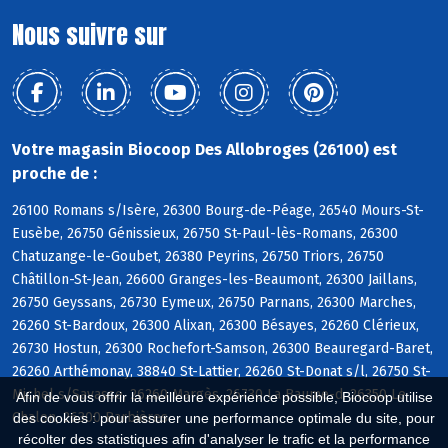
Nous suivre sur
Votre magasin Biocoop Des Allobroges (26100) est
proche de :
26100 Romans s/Isère, 26300 Bourg-de-Péage, 26540 Mours-St-
Eusèbe, 26750 Génissieux, 26750 St-Paul-lès-Romans, 26300
Chatuzange-le-Goubet, 26380 Peyrins, 26750 Triors, 26750
Châtillon-St-Jean, 26600 Granges-les-Beaumont, 26300 Jaillans,
26750 Geyssans, 26730 Eymeux, 26750 Parnans, 26300 Marches,
26260 St-Bardoux, 26300 Alixan, 26300 Bésayes, 26260 Clérieux,
26730 Hostun, 26300 Rochefort-Samson, 26300 Beauregard-Baret,
26260 Arthémonay, 38840 St-Lattier, 26260 St-Donat s/l, 26750 St-
Michel s/Savasse, 26260 Margès, 26730 La Baume-d, 26350 Le
Afin de vous offrir la meilleure expérience possible, Biocoop utilise
Chalon, 26300 Barbières
des cookies : pour assurer une performance optimale du site, pour
récolter des statistiques afin d'analyser le trafic et la performance