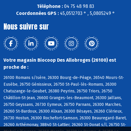
Téléphone :
04 75 48 98 83
Coordonnées GPS :
45,0512703 ° , 5,0805249 °
Nous suivre sur
Votre magasin Biocoop Des Allobroges (26100) est
proche de :
26100 Romans s/Isère, 26300 Bourg-de-Péage, 26540 Mours-St-
Eusèbe, 26750 Génissieux, 26750 St-Paul-lès-Romans, 26300
Chatuzange-le-Goubet, 26380 Peyrins, 26750 Triors, 26750
Châtillon-St-Jean, 26600 Granges-les-Beaumont, 26300 Jaillans,
26750 Geyssans, 26730 Eymeux, 26750 Parnans, 26300 Marches,
26260 St-Bardoux, 26300 Alixan, 26300 Bésayes, 26260 Clérieux,
26730 Hostun, 26300 Rochefort-Samson, 26300 Beauregard-Baret,
26260 Arthémonay, 38840 St-Lattier, 26260 St-Donat s/l, 26750 St-