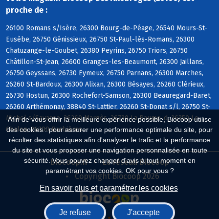
proche de :
26100 Romans s/Isère, 26300 Bourg-de-Péage, 26540 Mours-St-
Eusèbe, 26750 Génissieux, 26750 St-Paul-lès-Romans, 26300
Chatuzange-le-Goubet, 26380 Peyrins, 26750 Triors, 26750
Châtillon-St-Jean, 26600 Granges-les-Beaumont, 26300 Jaillans,
26750 Geyssans, 26730 Eymeux, 26750 Parnans, 26300 Marches,
26260 St-Bardoux, 26300 Alixan, 26300 Bésayes, 26260 Clérieux,
26730 Hostun, 26300 Rochefort-Samson, 26300 Beauregard-Baret,
26260 Arthémonay, 38840 St-Lattier, 26260 St-Donat s/l, 26750 St-
Michel s/Savasse, 26260 Margès, 26730 La Baume-d, 26350 Le
Afin de vous offrir la meilleure expérience possible, Biocoop utilise
Chalon, 26300 Barbières
des cookies : pour assurer une performance optimale du site, pour
récolter des statistiques afin d'analyser le trafic et la performance
du site et vous proposer une navigation personnalisée en toute
sécurité. Vous pouvez changer d'avis à tout moment en
Biocoop.fr
Le réseau Biocoop
paramétrant vos cookies. OK pour vous ?
Copyright Biocoop 2026
En savoir plus et paramétrer les cookies
Je refuse
J'accepte