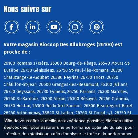
Nous suivre sur
Votre magasin Biocoop Des Allobroges (26100) est
proche de :
26100 Romans s/Isère, 26300 Bourg-de-Péage, 26540 Mours-St-
Eusèbe, 26750 Génissieux, 26750 St-Paul-lès-Romans, 26300
Chatuzange-le-Goubet, 26380 Peyrins, 26750 Triors, 26750
Châtillon-St-Jean, 26600 Granges-les-Beaumont, 26300 Jaillans,
26750 Geyssans, 26730 Eymeux, 26750 Parnans, 26300 Marches,
26260 St-Bardoux, 26300 Alixan, 26300 Bésayes, 26260 Clérieux,
26730 Hostun, 26300 Rochefort-Samson, 26300 Beauregard-Baret,
26260 Arthémonay, 38840 St-Lattier, 26260 St-Donat s/l, 26750 St-
Michel s/Savasse, 26260 Margès, 26730 La Baume-d, 26350 Le
Afin de vous offrir la meilleure expérience possible, Biocoop utilise
Chalon, 26300 Barbières
des cookies : pour assurer une performance optimale du site, pour
récolter des statistiques afin d'analyser le trafic et la performance