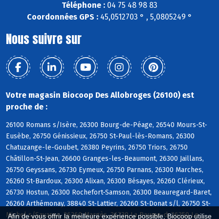
Téléphone :
04 75 48 98 83
Coordonnées GPS :
45,0512703 ° , 5,0805249 °
Nous suivre sur
Votre magasin Biocoop Des Allobroges (26100) est
proche de :
26100 Romans s/Isère, 26300 Bourg-de-Péage, 26540 Mours-St-
Eusèbe, 26750 Génissieux, 26750 St-Paul-lès-Romans, 26300
Chatuzange-le-Goubet, 26380 Peyrins, 26750 Triors, 26750
Châtillon-St-Jean, 26600 Granges-les-Beaumont, 26300 Jaillans,
26750 Geyssans, 26730 Eymeux, 26750 Parnans, 26300 Marches,
26260 St-Bardoux, 26300 Alixan, 26300 Bésayes, 26260 Clérieux,
26730 Hostun, 26300 Rochefort-Samson, 26300 Beauregard-Baret,
26260 Arthémonay, 38840 St-Lattier, 26260 St-Donat s/l, 26750 St-
Michel s/Savasse, 26260 Margès, 26730 La Baume-d, 26350 Le
Afin de vous offrir la meilleure expérience possible, Biocoop utilise