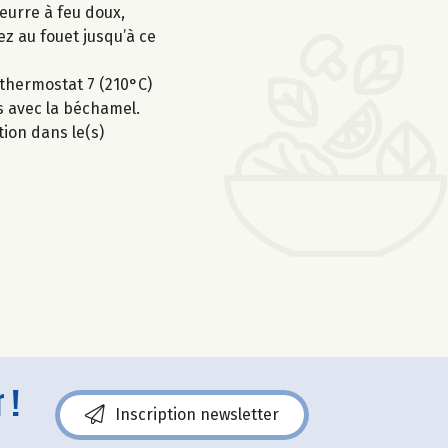
eurre à feu doux,
ez au fouet jusqu’à ce
 thermostat 7 (210°C)
s avec la béchamel.
tion dans le(s)
 !
Inscription newsletter