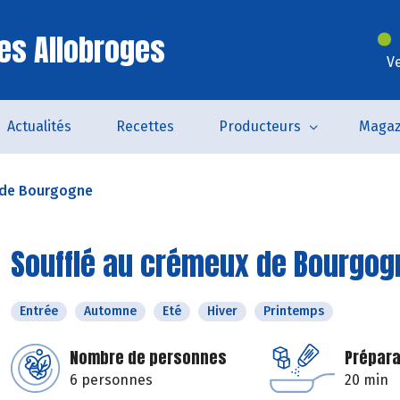
es Allobroges
V
Actualités
Recettes
Producteurs
Magaz
 de Bourgogne
Soufflé au crémeux de Bourgog
Entrée
Automne
Eté
Hiver
Printemps
Nombre de personnes
Prépara
6 personnes
20 min