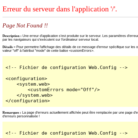
Erreur du serveur dans l'application '/'.
Page Not Found !!
Description :
Une erreur d'application s'est produite sur le serveur. Les paramètres d'erreur
par les navigateurs qui s'exécutent sur l'ordinateur serveur local.
Détails =
Pour permettre l'affichage des détails de ce message d'erreur spécifique sur les o
valeur "off" à l'attribut "mode" de cette balise <customErrors>.
<!-- Fichier de configuration Web.Config -->

<configuration>

    <system.web>

        <customErrors mode="Off"/>

    </system.web>

</configuration>
Remarques :
La page d'erreurs actuellement affichée peut être remplacée par une page d'erre
d'erreurs personnalisée !
<!-- Fichier de configuration Web.Config -->
