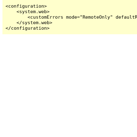
<configuration>

    <system.web>

        <customErrors mode="RemoteOnly" defaultR
    </system.web>

</configuration>