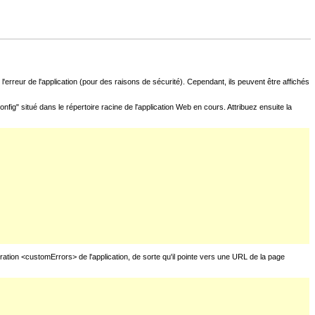
l'erreur de l'application (pour des raisons de sécurité). Cependant, ils peuvent être affichés
fig" situé dans le répertoire racine de l'application Web en cours. Attribuez ensuite la
uration <customErrors> de l'application, de sorte qu'il pointe vers une URL de la page