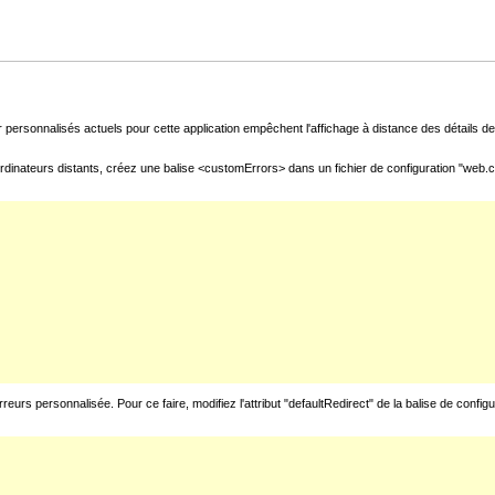
 personnalisés actuels pour cette application empêchent l'affichage à distance des détails de 
rdinateurs distants, créez une balise <customErrors> dans un fichier de configuration "web.con
urs personnalisée. Pour ce faire, modifiez l'attribut "defaultRedirect" de la balise de config