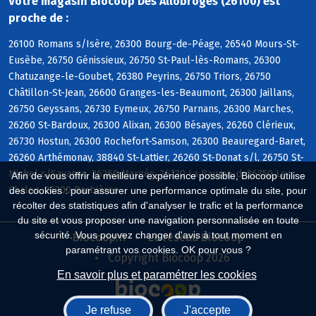
Votre magasin Biocoop Des Allobroges (26100) est
proche de :
26100 Romans s/Isère, 26300 Bourg-de-Péage, 26540 Mours-St-
Eusèbe, 26750 Génissieux, 26750 St-Paul-lès-Romans, 26300
Chatuzange-le-Goubet, 26380 Peyrins, 26750 Triors, 26750
Châtillon-St-Jean, 26600 Granges-les-Beaumont, 26300 Jaillans,
26750 Geyssans, 26730 Eymeux, 26750 Parnans, 26300 Marches,
26260 St-Bardoux, 26300 Alixan, 26300 Bésayes, 26260 Clérieux,
26730 Hostun, 26300 Rochefort-Samson, 26300 Beauregard-Baret,
26260 Arthémonay, 38840 St-Lattier, 26260 St-Donat s/l, 26750 St-
Michel s/Savasse, 26260 Margès, 26730 La Baume-d, 26350 Le
Afin de vous offrir la meilleure expérience possible, Biocoop utilise
Chalon, 26300 Barbières
des cookies : pour assurer une performance optimale du site, pour
récolter des statistiques afin d'analyser le trafic et la performance
du site et vous proposer une navigation personnalisée en toute
sécurité. Vous pouvez changer d'avis à tout moment en
Biocoop.fr
Le réseau Biocoop
paramétrant vos cookies. OK pour vous ?
Copyright Biocoop 2026
En savoir plus et paramétrer les cookies
Je refuse
J'accepte