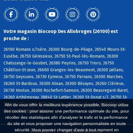
Votre magasin Biocoop Des Allobroges (26100) est
proche de :
26100 Romans s/Isère, 26300 Bourg-de-Péage, 26540 Mours-St-
Eusèbe, 26750 Génissieux, 26750 St-Paul-lès-Romans, 26300
Chatuzange-le-Goubet, 26380 Peyrins, 26750 Triors, 26750
Châtillon-St-Jean, 26600 Granges-les-Beaumont, 26300 Jaillans,
26750 Geyssans, 26730 Eymeux, 26750 Parnans, 26300 Marches,
26260 St-Bardoux, 26300 Alixan, 26300 Bésayes, 26260 Clérieux,
26730 Hostun, 26300 Rochefort-Samson, 26300 Beauregard-Baret,
26260 Arthémonay, 38840 St-Lattier, 26260 St-Donat s/l, 26750 St-
Michel s/Savasse, 26260 Margès, 26730 La Baume-d, 26350 Le
Afin de vous offrir la meilleure expérience possible, Biocoop utilise
Chalon, 26300 Barbières
des cookies : pour assurer une performance optimale du site, pour
récolter des statistiques afin d'analyser le trafic et la performance
du site et vous proposer une navigation personnalisée en toute
sécurité. Vous pouvez changer d'avis à tout moment en
Biocoop.fr
Le réseau Biocoop