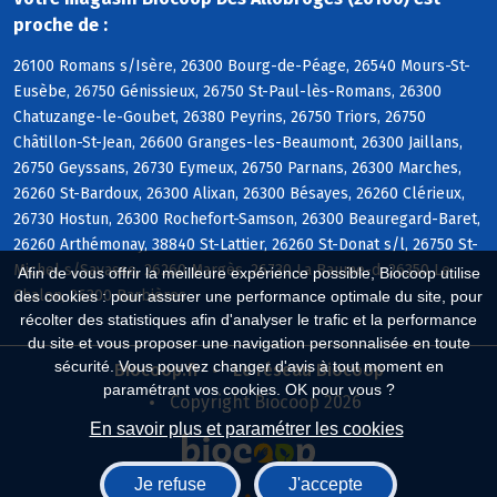
proche de :
26100 Romans s/Isère, 26300 Bourg-de-Péage, 26540 Mours-St-
Eusèbe, 26750 Génissieux, 26750 St-Paul-lès-Romans, 26300
Chatuzange-le-Goubet, 26380 Peyrins, 26750 Triors, 26750
Châtillon-St-Jean, 26600 Granges-les-Beaumont, 26300 Jaillans,
26750 Geyssans, 26730 Eymeux, 26750 Parnans, 26300 Marches,
26260 St-Bardoux, 26300 Alixan, 26300 Bésayes, 26260 Clérieux,
26730 Hostun, 26300 Rochefort-Samson, 26300 Beauregard-Baret,
26260 Arthémonay, 38840 St-Lattier, 26260 St-Donat s/l, 26750 St-
Michel s/Savasse, 26260 Margès, 26730 La Baume-d, 26350 Le
Afin de vous offrir la meilleure expérience possible, Biocoop utilise
Chalon, 26300 Barbières
des cookies : pour assurer une performance optimale du site, pour
récolter des statistiques afin d'analyser le trafic et la performance
du site et vous proposer une navigation personnalisée en toute
sécurité. Vous pouvez changer d'avis à tout moment en
Biocoop.fr
Le réseau Biocoop
paramétrant vos cookies. OK pour vous ?
Copyright Biocoop 2026
En savoir plus et paramétrer les cookies
Je refuse
J'accepte