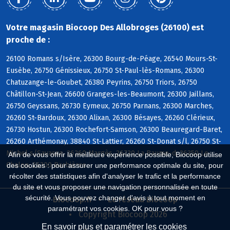
Votre magasin Biocoop Des Allobroges (26100) est
proche de :
26100 Romans s/Isère, 26300 Bourg-de-Péage, 26540 Mours-St-
Eusèbe, 26750 Génissieux, 26750 St-Paul-lès-Romans, 26300
Chatuzange-le-Goubet, 26380 Peyrins, 26750 Triors, 26750
Châtillon-St-Jean, 26600 Granges-les-Beaumont, 26300 Jaillans,
26750 Geyssans, 26730 Eymeux, 26750 Parnans, 26300 Marches,
26260 St-Bardoux, 26300 Alixan, 26300 Bésayes, 26260 Clérieux,
26730 Hostun, 26300 Rochefort-Samson, 26300 Beauregard-Baret,
26260 Arthémonay, 38840 St-Lattier, 26260 St-Donat s/l, 26750 St-
Michel s/Savasse, 26260 Margès, 26730 La Baume-d, 26350 Le
Afin de vous offrir la meilleure expérience possible, Biocoop utilise
Chalon, 26300 Barbières
des cookies : pour assurer une performance optimale du site, pour
récolter des statistiques afin d'analyser le trafic et la performance
du site et vous proposer une navigation personnalisée en toute
sécurité. Vous pouvez changer d'avis à tout moment en
Biocoop.fr
Le réseau Biocoop
paramétrant vos cookies. OK pour vous ?
Copyright Biocoop 2026
En savoir plus et paramétrer les cookies