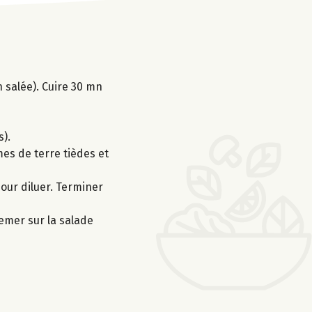
n salée). Cuire 30 mn
s).
mmes de terre tièdes et
pour diluer. Terminer
semer sur la salade