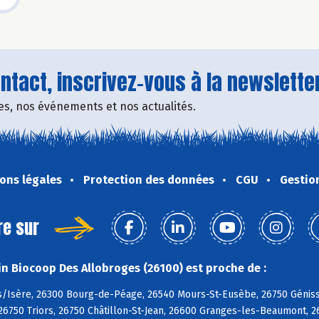
tact, inscrivez-vous à la newsletter
fres, nos événements et nos actualités.
ons légales
Protection des données
CGU
Gestio
re sur
n Biocoop Des Allobroges (26100) est proche de :
/Isère, 26300 Bourg-de-Péage, 26540 Mours-St-Eusèbe, 26750 Géniss
26750 Triors, 26750 Châtillon-St-Jean, 26600 Granges-les-Beaumont, 2