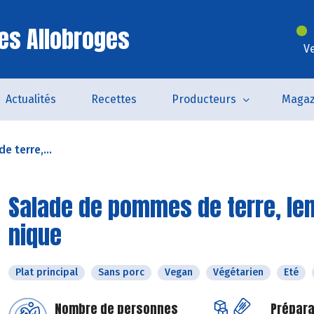
es Allobroges
V
Actualités
Recettes
Producteurs
Magaz
 terre,...
Salade de pommes de terre, lent
nique
Plat principal
Sans porc
Vegan
Végétarien
Eté
Nombre de personnes
Prépara