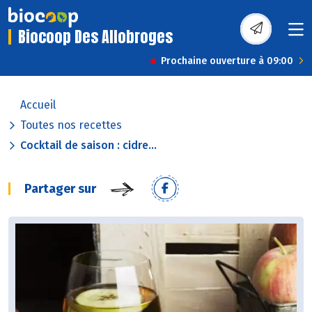
Biocoop Des Allobroges
Prochaine ouverture à 09:00
Accueil
Toutes nos recettes
Cocktail de saison : cidre...
Partager sur