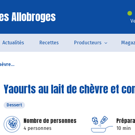
es Allobroges
V
Actualités
Recettes
Producteurs
Magaz
èvre...
Yaourts au lait de chèvre et co
Dessert
Nombre de personnes
Prépara
4 personnes
10 min