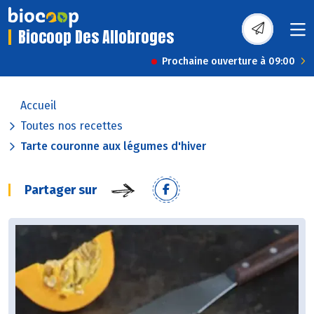
Biocoop Des Allobroges
Prochaine ouverture à 09:00
Accueil
Toutes nos recettes
Tarte couronne aux légumes d'hiver
Partager sur