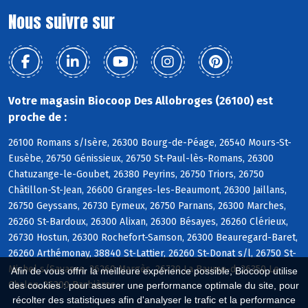
Nous suivre sur
Votre magasin Biocoop Des Allobroges (26100) est
proche de :
26100 Romans s/Isère, 26300 Bourg-de-Péage, 26540 Mours-St-
Eusèbe, 26750 Génissieux, 26750 St-Paul-lès-Romans, 26300
Chatuzange-le-Goubet, 26380 Peyrins, 26750 Triors, 26750
Châtillon-St-Jean, 26600 Granges-les-Beaumont, 26300 Jaillans,
26750 Geyssans, 26730 Eymeux, 26750 Parnans, 26300 Marches,
26260 St-Bardoux, 26300 Alixan, 26300 Bésayes, 26260 Clérieux,
26730 Hostun, 26300 Rochefort-Samson, 26300 Beauregard-Baret,
26260 Arthémonay, 38840 St-Lattier, 26260 St-Donat s/l, 26750 St-
Michel s/Savasse, 26260 Margès, 26730 La Baume-d, 26350 Le
Afin de vous offrir la meilleure expérience possible, Biocoop utilise
Chalon, 26300 Barbières
des cookies : pour assurer une performance optimale du site, pour
récolter des statistiques afin d'analyser le trafic et la performance