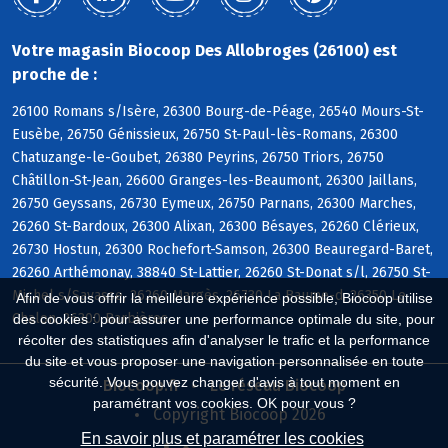
Votre magasin Biocoop Des Allobroges (26100) est
proche de :
26100 Romans s/Isère, 26300 Bourg-de-Péage, 26540 Mours-St-
Eusèbe, 26750 Génissieux, 26750 St-Paul-lès-Romans, 26300
Chatuzange-le-Goubet, 26380 Peyrins, 26750 Triors, 26750
Châtillon-St-Jean, 26600 Granges-les-Beaumont, 26300 Jaillans,
26750 Geyssans, 26730 Eymeux, 26750 Parnans, 26300 Marches,
26260 St-Bardoux, 26300 Alixan, 26300 Bésayes, 26260 Clérieux,
26730 Hostun, 26300 Rochefort-Samson, 26300 Beauregard-Baret,
26260 Arthémonay, 38840 St-Lattier, 26260 St-Donat s/l, 26750 St-
Michel s/Savasse, 26260 Margès, 26730 La Baume-d, 26350 Le
Afin de vous offrir la meilleure expérience possible, Biocoop utilise
Chalon, 26300 Barbières
des cookies : pour assurer une performance optimale du site, pour
récolter des statistiques afin d'analyser le trafic et la performance
du site et vous proposer une navigation personnalisée en toute
sécurité. Vous pouvez changer d'avis à tout moment en
Biocoop.fr
Le réseau Biocoop
paramétrant vos cookies. OK pour vous ?
Copyright Biocoop 2026
En savoir plus et paramétrer les cookies