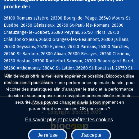
proche de :
26100 Romans s/Isère, 26300 Bourg-de-Péage, 26540 Mours-St-
Eusèbe, 26750 Génissieux, 26750 St-Paul-lès-Romans, 26300
Chatuzange-le-Goubet, 26380 Peyrins, 26750 Triors, 26750
Châtillon-St-Jean, 26600 Granges-les-Beaumont, 26300 Jaillans,
26750 Geyssans, 26730 Eymeux, 26750 Parnans, 26300 Marches,
26260 St-Bardoux, 26300 Alixan, 26300 Bésayes, 26260 Clérieux,
26730 Hostun, 26300 Rochefort-Samson, 26300 Beauregard-Baret,
26260 Arthémonay, 38840 St-Lattier, 26260 St-Donat s/l, 26750 St-
Michel s/Savasse, 26260 Margès, 26730 La Baume-d, 26350 Le
Afin de vous offrir la meilleure expérience possible, Biocoop utilise
Chalon, 26300 Barbières
des cookies : pour assurer une performance optimale du site, pour
récolter des statistiques afin d'analyser le trafic et la performance
du site et vous proposer une navigation personnalisée en toute
sécurité. Vous pouvez changer d'avis à tout moment en
Biocoop.fr
Le réseau Biocoop
paramétrant vos cookies. OK pour vous ?
Copyright Biocoop 2026
En savoir plus et paramétrer les cookies
Je refuse
J'accepte