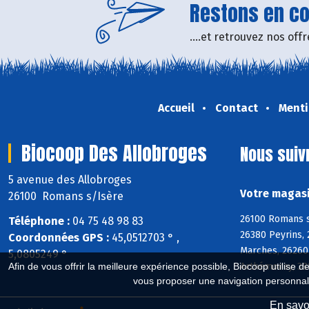
Restons en con
....et retrouvez nos of
Accueil
Contact
Menti
Biocoop Des Allobroges
Nous suiv
5 avenue des Allobroges
Votre magasi
26100 Romans s/Isère
26100 Romans s
Téléphone :
04 75 48 98 83
26380 Peyrins, 
Coordonnées GPS :
45,0512703 ° ,
Marches, 26260
5,0805249 °
Arthémonay, 388
Afin de vous offrir la meilleure expérience possible, Biocoop utilise d
vous proposer une navigation personnal
En savoi