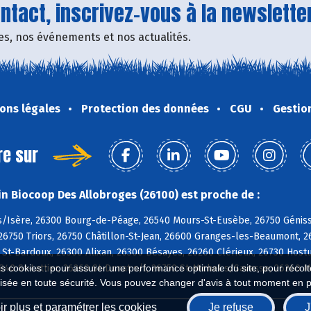
tact, inscrivez-vous à la newsletter
fres, nos événements et nos actualités.
ons légales
Protection des données
CGU
Gestio
re sur
n Biocoop Des Allobroges (26100) est proche de :
/Isère, 26300 Bourg-de-Péage, 26540 Mours-St-Eusèbe, 26750 Géniss
26750 Triors, 26750 Châtillon-St-Jean, 26600 Granges-les-Beaumont, 2
 St-Bardoux, 26300 Alixan, 26300 Bésayes, 26260 Clérieux, 26730 Hos
40 St-Lattier, 26260 St-Donat s/l, 26750 St-Michel s/Savasse, 26260
es cookies : pour assurer une performance optimale du site, pour récolter
isée en toute sécurité. Vous pouvez changer d'avis à tout moment en 
r plus et paramétrer les cookies
Je refuse
J