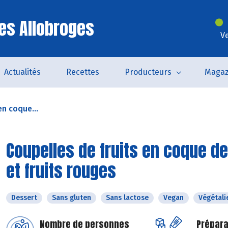
es Allobroges
V
Actualités
Recettes
Producteurs
Magaz
en coque...
Coupelles de fruits en coque de
et fruits rouges
Dessert
Sans gluten
Sans lactose
Vegan
Végétali
Nombre de personnes
Prépara