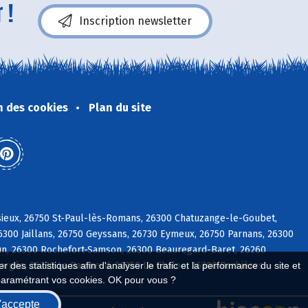
 !
Inscription newsletter
n des cookies
Plan du site
ieux, 26750 St-Paul-lès-Romans, 26300 Chatuzange-le-Goubet,
6300 Jaillans, 26750 Geyssans, 26730 Eymeux, 26750 Parnans, 26300
tun, 26300 Rochefort-Samson, 26300 Beauregard-Baret, 26260
 Margès, 26730 La Baume-d, 26350 Le Chalon, 26300 Barbières
 des statistiques afin d'analyser le trafic et la performance du site et
paramétrant vos cookies. OK pour vous ?
'accepte