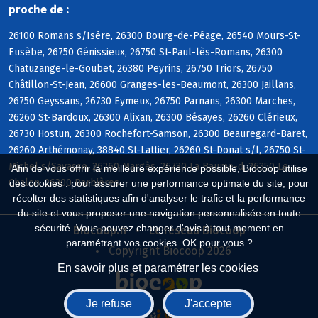
proche de :
26100 Romans s/Isère, 26300 Bourg-de-Péage, 26540 Mours-St-
Eusèbe, 26750 Génissieux, 26750 St-Paul-lès-Romans, 26300
Chatuzange-le-Goubet, 26380 Peyrins, 26750 Triors, 26750
Châtillon-St-Jean, 26600 Granges-les-Beaumont, 26300 Jaillans,
26750 Geyssans, 26730 Eymeux, 26750 Parnans, 26300 Marches,
26260 St-Bardoux, 26300 Alixan, 26300 Bésayes, 26260 Clérieux,
26730 Hostun, 26300 Rochefort-Samson, 26300 Beauregard-Baret,
26260 Arthémonay, 38840 St-Lattier, 26260 St-Donat s/l, 26750 St-
Michel s/Savasse, 26260 Margès, 26730 La Baume-d, 26350 Le
Afin de vous offrir la meilleure expérience possible, Biocoop utilise
Chalon, 26300 Barbières
des cookies : pour assurer une performance optimale du site, pour
récolter des statistiques afin d'analyser le trafic et la performance
du site et vous proposer une navigation personnalisée en toute
sécurité. Vous pouvez changer d'avis à tout moment en
Biocoop.fr
Le réseau Biocoop
paramétrant vos cookies. OK pour vous ?
Copyright Biocoop 2026
En savoir plus et paramétrer les cookies
Je refuse
J'accepte
Réalisé par