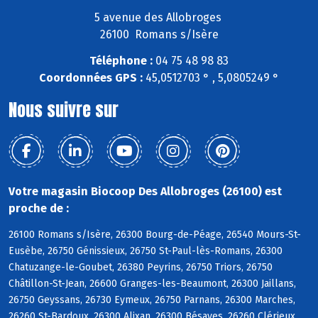
5 avenue des Allobroges
26100 Romans s/Isère
Téléphone :
04 75 48 98 83
Coordonnées GPS :
45,0512703 ° , 5,0805249 °
Nous suivre sur
Votre magasin Biocoop Des Allobroges (26100) est
proche de :
26100 Romans s/Isère, 26300 Bourg-de-Péage, 26540 Mours-St-
Eusèbe, 26750 Génissieux, 26750 St-Paul-lès-Romans, 26300
Chatuzange-le-Goubet, 26380 Peyrins, 26750 Triors, 26750
Châtillon-St-Jean, 26600 Granges-les-Beaumont, 26300 Jaillans,
26750 Geyssans, 26730 Eymeux, 26750 Parnans, 26300 Marches,
26260 St-Bardoux, 26300 Alixan, 26300 Bésayes, 26260 Clérieux,