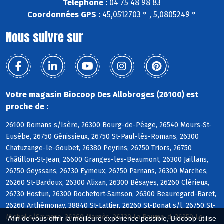
Téléphone :
04 75 48 98 83
Coordonnées GPS :
45,0512703 ° , 5,0805249 °
Nous suivre sur
Votre magasin Biocoop Des Allobroges (26100) est
proche de :
26100 Romans s/Isère, 26300 Bourg-de-Péage, 26540 Mours-St-
Eusèbe, 26750 Génissieux, 26750 St-Paul-lès-Romans, 26300
Chatuzange-le-Goubet, 26380 Peyrins, 26750 Triors, 26750
Châtillon-St-Jean, 26600 Granges-les-Beaumont, 26300 Jaillans,
26750 Geyssans, 26730 Eymeux, 26750 Parnans, 26300 Marches,
26260 St-Bardoux, 26300 Alixan, 26300 Bésayes, 26260 Clérieux,
26730 Hostun, 26300 Rochefort-Samson, 26300 Beauregard-Baret,
26260 Arthémonay, 38840 St-Lattier, 26260 St-Donat s/l, 26750 St-
Michel s/Savasse, 26260 Margès, 26730 La Baume-d, 26350 Le
Afin de vous offrir la meilleure expérience possible, Biocoop utilise