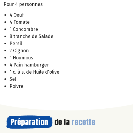
Pour 4 personnes
4 Oeuf
4 Tomate
1 Concombre
8 tranche de Salade
Persil
2 Oignon
1 Houmous
4 Pain hamburger
1 c. à s. de Huile d'olive
Sel
Poivre
Préparation
de la
recette